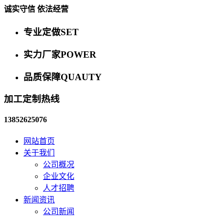
诚实守信 依法经营
专业定做
SET
实力厂家
POWER
品质保障
QUAUTY
加工定制热线
13852625076
网站首页
关于我们
公司概况
企业文化
人才招聘
新闻资讯
公司新闻