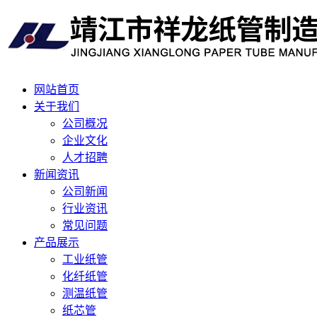
网站首页
关于我们
公司概况
企业文化
人才招聘
新闻资讯
公司新闻
行业资讯
常见问题
产品展示
工业纸管
化纤纸管
测温纸管
纸芯管