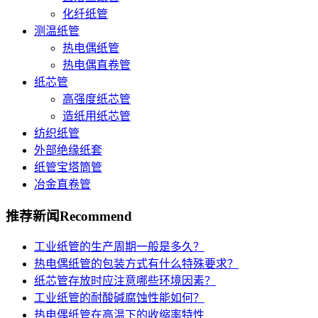
化纤纸管
测温纸管
热电偶纸管
热电偶直卷管
纸芯管
高强度纸芯管
造纸用纸芯管
纺织纸管
外部绝缘纸套
纸管宝塔筒管
冶金直卷管
推荐新闻
Recommend
工业纸管的生产周期一般是多久？
热电偶纸管的包装方式有什么特殊要求？
‌纸芯管存放时应注意哪些环境因素？‌
工业纸管的耐酸碱腐蚀性能如何？
热电偶纸管在高温下的收缩率特性