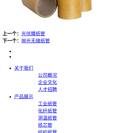
上一个：
光伏膜纸管
下一个：
抛光无缝纸管
关于我们
公司概况
企业文化
人才招聘
产品展示
工业纸管
化纤纸管
测温纸管
纸芯管
纺织纸管