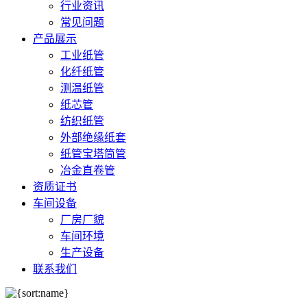
行业资讯
常见问题
产品展示
工业纸管
化纤纸管
测温纸管
纸芯管
纺织纸管
外部绝缘纸套
纸管宝塔筒管
冶金直卷管
资质证书
车间设备
厂房厂貌
车间环境
生产设备
联系我们