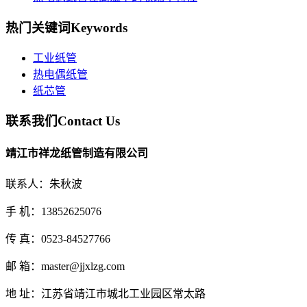
热门关键词
Keywords
工业纸管
热电偶纸管
纸芯管
联系我们
Contact Us
靖江市祥龙纸管制造有限公司
联系人：朱秋波
手 机：13852625076
传 真：0523-84527766
邮 箱：master@jjxlzg.com
地 址：江苏省靖江市城北工业园区常太路