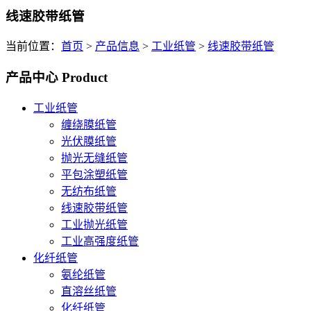
线速胶带纸管
当前位置：
首页
>
产品信息
>
工业纸管
>
线速胶带纸管
产品中心
Product
工业纸管
缠绕膜纸管
光伏膜纸管
抛光无缝纸管
平包涂塑纸管
无纺布纸管
线速胶带纸管
工业抛光纸管
工业高强度纸管
化纤纸管
氨纶纸管
直溶丝纸管
化纤纸管