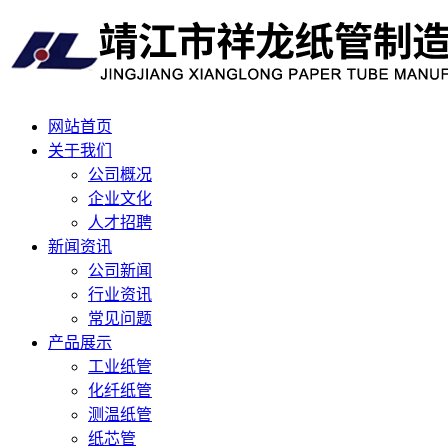
网站首页
关于我们
公司概况
企业文化
人才招聘
新闻资讯
公司新闻
行业资讯
常见问题
产品展示
工业纸管
化纤纸管
测温纸管
纸芯管