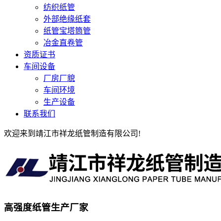
纺织纸管
外部绝缘纸套
纸管宝塔筒管
冶金直卷管
资质证书
车间设备
厂房厂貌
车间环境
生产设备
联系我们
欢迎来到靖江市祥龙纸管制造有限公司!
高强度纸管生产厂家