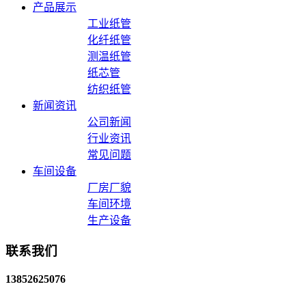
产品展示
工业纸管
化纤纸管
测温纸管
纸芯管
纺织纸管
新闻资讯
公司新闻
行业资讯
常见问题
车间设备
厂房厂貌
车间环境
生产设备
联系我们
13852625076